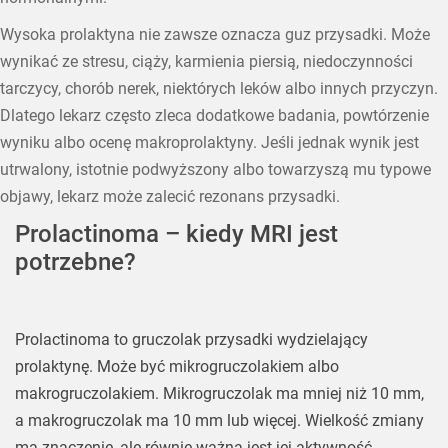
Wysoka prolaktyna nie zawsze oznacza guz przysadki. Może
wynikać ze stresu, ciąży, karmienia piersią, niedoczynności
tarczycy, chorób nerek, niektórych leków albo innych przyczyn.
Dlatego lekarz często zleca dodatkowe badania, powtórzenie
wyniku albo ocenę makroprolaktyny. Jeśli jednak wynik jest
utrwalony, istotnie podwyższony albo towarzyszą mu typowe
objawy, lekarz może zalecić rezonans przysadki.
Prolactinoma – kiedy MRI jest
potrzebne?
Prolactinoma to gruczolak przysadki wydzielający
prolaktynę. Może być mikrogruczolakiem albo
makrogruczolakiem. Mikrogruczolak ma mniej niż 10 mm,
a makrogruczolak ma 10 mm lub więcej. Wielkość zmiany
ma znaczenie, ale równie ważna jest jej aktywność